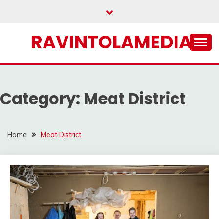
Skip
to
content
RAVINTOLAMEDIA
Category:
Meat District
Home
Meat District