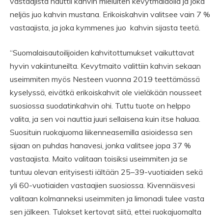
vastaajista nauttii kahvin mieluiten kevytmaidolla ja joka
neljäs juo kahvin mustana. Erikoiskahvin valitsee vain 7 %
vastaajista, ja joka kymmenes juo kahvin sijasta teetä.
“Suomalaisautoilijoiden kahvitottumukset vaikuttavat
hyvin vakiintuneilta. Kevytmaito valittiin kahvin sekaan
useimmiten myös Nesteen vuonna 2019 teettämässä
kyselyssä, eivätkä erikoiskahvit ole vieläkään nousseet
suosiossa suodatinkahvin ohi. Tuttu tuote on helppo
valita, ja sen voi nauttia juuri sellaisena kuin itse haluaa.
Suosituin ruokajuoma liikenneasemilla asioidessa sen
sijaan on puhdas hanavesi, jonka valitsee jopa 37 %
vastaajista. Maito valitaan toisiksi useimmiten ja se
tuntuu olevan erityisesti iältään 25–39-vuotiaiden sekä
yli 60-vuotiaiden vastaajien suosiossa. Kivennäisvesi
valitaan kolmanneksi useimmiten ja limonadi tulee vasta
sen jälkeen. Tulokset kertovat siitä, ettei ruokajuomalta