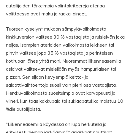
autoilijoiden tärkeimpiä valintakriteerejä ateriaa
valittaessa ovat maku ja raaka-aineet.
Tuoreen kyselyn* mukaan sämpylävalikoimasta
kinkkuversion valitsee 30 % vastaajista ja ruisleivän joka
neljäs. Isompien aterioiden valikoimasta leikkeen tai
pihvin valitsee jopa 35 % vastaajista ja perinteisen
kotiruoan lähes yhtä moni. Nuoremmat liikenneasemilla
asioivat valitsevat mielellään myös hampurilaisen tai
pizzan. Sen sijaan kevyempiä keitto- ja
salaattivaihtoehtoja suosii vain pieni osa vastaajista.
Herkkuvalikoimasta suosituimpia ovat korvapuusti ja
viineri, kun taas kakkupala tai suklaapatukka maistuu 10
%:lle autoilijoista.
“Liikenneasemilla käydessä on lupa herkutella ja
erityisesti hieman iäkkäämmät asiakkaat nauttivat