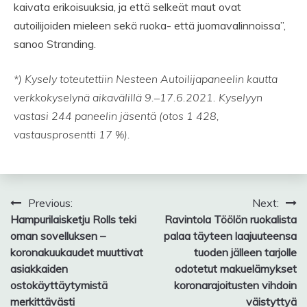
kaivata erikoisuuksia, ja että selkeät maut ovat
autoilijoiden mieleen sekä ruoka- että juomavalinnoissa”,
sanoo Stranding.
*) Kysely toteutettiin Nesteen Autoilijapaneelin kautta
verkkokyselynä aikavälillä 9.‒17.6.2021. Kyselyyn
vastasi 244 paneelin jäsentä (otos 1 428,
vastausprosentti 17 %).
Post
Previous:
Next:
Hampurilaisketju Rolls teki
Ravintola Töölön ruokalista
navigation
oman sovelluksen –
palaa täyteen laajuuteensa
koronakuukaudet muuttivat
tuoden jälleen tarjolle
asiakkaiden
odotetut makuelämykset
ostokäyttäytymistä
koronarajoitusten vihdoin
merkittävästi
väistyttyä