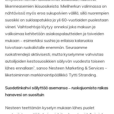
liikenneasemien ikisuosikeista. Mieliherkun valinnassa on
nähtävissä myös eroa sukupolvien välillä, sillä nuorempien
suosikki on suklaapatukka ja yli 60-vuotiaiden puolestaan
viineri. Vaihtoehtoja löytyy onneksi joka makuun ja
valikoimaa kehitetään asiakaspalautteiden ja toiveiden
mukaan ‒ esimerkiksi sushia ja erilaisia kalaruokia
toivotaan ruokalistalle enemmän. Seuraamme
ruokatrendejä aktiivisesti, mutta kyselymme vahvistaa
autoilijoiden kestosuosikkien säilyvän vuodesta toiseen
lähes ennallaan”, sanoo Nesteen Marketing & Services -
liiketoiminnan markkinointipäällikkö Tytti Stranding.
Suodatinkahvi säilyttää asemansa ‒ ruokajuomista raikas
hanavesi on suosituin
Nesteen teettämän kyselyn mukaan lähes puolet