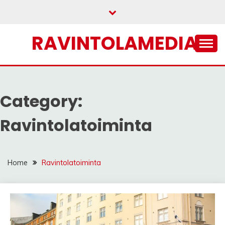
Skip
to
content
RAVINTOLAMEDIA
Category:
Ravintolatoiminta
Home
Ravintolatoiminta