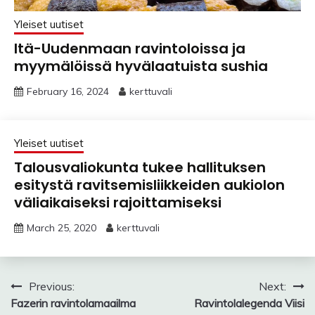
Yleiset uutiset
Itä-Uudenmaan ravintoloissa ja
myymälöissä hyvälaatuista sushia
February 16, 2024
kerttuvali
Yleiset uutiset
Talousvaliokunta tukee hallituksen
esitystä ravitsemisliikkeiden aukiolon
väliaikaiseksi rajoittamiseksi
March 25, 2020
kerttuvali
Post
Previous:
Next:
Fazerin ravintolamaailma
Ravintolalegenda Viisi
navigation