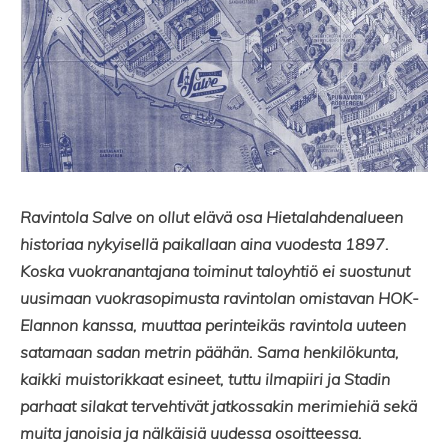
Ravintola Salve on ollut elävä osa Hietalahdenalueen
historiaa nykyisellä paikallaan aina vuodesta 1897.
Koska vuokranantajana toiminut taloyhtiö ei suostunut
uusimaan vuokrasopimusta ravintolan omistavan HOK-
Elannon kanssa, muuttaa perinteikäs ravintola uuteen
satamaan sadan metrin päähän. Sama henkilökunta,
kaikki muistorikkaat esineet, tuttu ilmapiiri ja Stadin
parhaat silakat tervehtivät jatkossakin merimiehiä sekä
muita janoisia ja nälkäisiä uudessa osoitteessa.