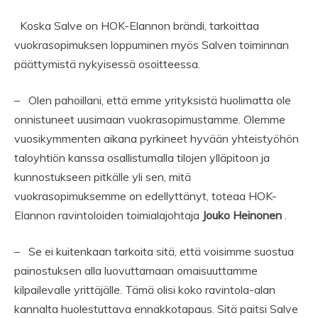
Koska Salve on HOK-Elannon brändi, tarkoittaa
vuokrasopimuksen loppuminen myös Salven toiminnan
päättymistä nykyisessä osoitteessa.
– Olen pahoillani, että emme yrityksistä huolimatta ole
onnistuneet uusimaan vuokrasopimustamme. Olemme
vuosikymmenten aikana pyrkineet hyvään yhteistyöhön
taloyhtiön kanssa osallistumalla tilojen ylläpitoon ja
kunnostukseen pitkälle yli sen, mitä
vuokrasopimuksemme on edellyttänyt, toteaa HOK-
Elannon ravintoloiden toimialajohtaja
Jouko Heinonen
.
– Se ei kuitenkaan tarkoita sitä, että voisimme suostua
painostuksen alla luovuttamaan omaisuuttamme
kilpailevalle yrittäjälle. Tämä olisi koko ravintola-alan
kannalta huolestuttava ennakkotapaus. Sitä paitsi Salve