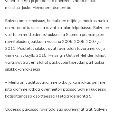
vuonna 1990 ja jatkaa sitä edelleen, vaikka osoite
muuttuu, Jouko Heinonen täsmentää.
Salven omaleimaisuus, herkullinen miljöö ja maukas ruoka
on noteerattu useissa ravintola-alan kilpailuissa. Salve on
valittu eri medioiden listauksessa Suomen parhaimpien
ravintoloiden joukkoon vuosina 2005, 2006, 2007 ja
2011. Paistetut silakat ovat ravintolan tavaramerkki ja
viimeksi syksyllä 2015, Helsingin Uutiset -lehden lukijat
valitsivat Salven silakat pääkaupunkiseudun parhaaksi
silakka-annokseksi.
– Meillä on vaalittavanamme pitkä ja kunniakas perinne,
jota aiomme jatkaa kivenheiton päässä Salven uudessa
kotisatamassa osoitteessa Hietalahdenranta 5.
Uudessa paikassa ravintola saa suuremmat tilat. Salven