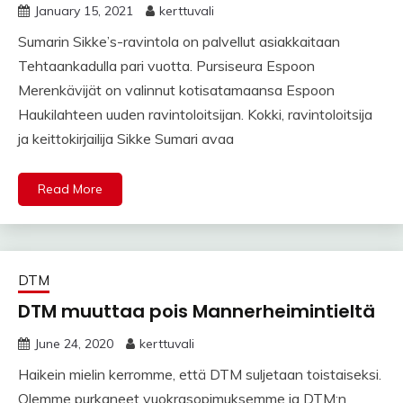
January 15, 2021
kerttuvali
Sumarin Sikke’s-ravintola on palvellut asiakkaitaan
Tehtaankadulla pari vuotta. Pursiseura Espoon
Merenkävijät on valinnut kotisatamaansa Espoon
Haukilahteen uuden ravintoloitsijan. Kokki, ravintoloitsija
ja keittokirjailija Sikke Sumari avaa
Read More
DTM
DTM muuttaa pois Mannerheimintieltä
June 24, 2020
kerttuvali
Haikein mielin kerromme, että DTM suljetaan toistaiseksi.
Olemme purkaneet vuokrasopimuksemme ja DTM:n